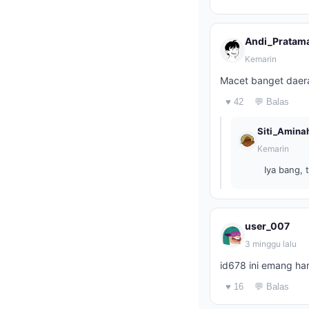
Andi_Pratam
Kemarin
Macet banget daera
♥ 42
💬 Balas
Siti_Amina
Kemarin
Iya bang, 
user_007
3 minggu lalu
id678 ini emang ha
♥ 16
💬 Balas