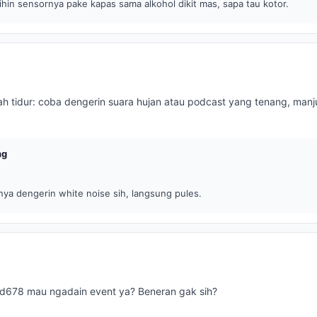
hin sensornya pake kapas sama alkohol dikit mas, sapa tau kotor.
ah tidur: coba dengerin suara hujan atau podcast yang tenang, manj
ng
ya dengerin white noise sih, langsung pules.
id678 mau ngadain event ya? Beneran gak sih?