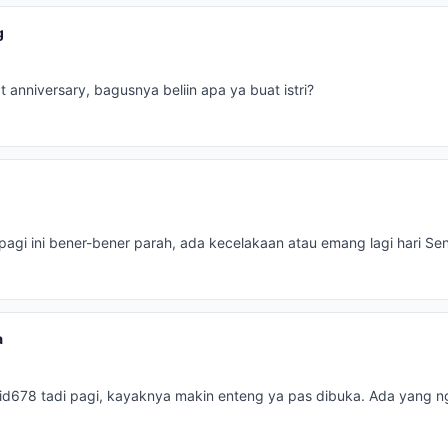
g
t anniversary, bagusnya beliin apa ya buat istri?
agi ini bener-bener parah, ada kecelakaan atau emang lagi hari Sen
a
id678 tadi pagi, kayaknya makin enteng ya pas dibuka. Ada yang n