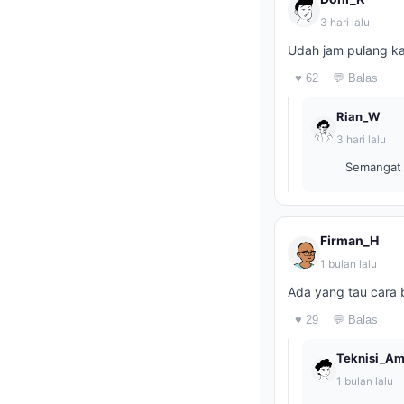
3 hari lalu
Udah jam pulang ka
♥ 62
💬 Balas
Rian_W
3 hari lalu
Semangat m
Firman_H
1 bulan lalu
Ada yang tau cara 
♥ 29
💬 Balas
Teknisi_Am
1 bulan lalu