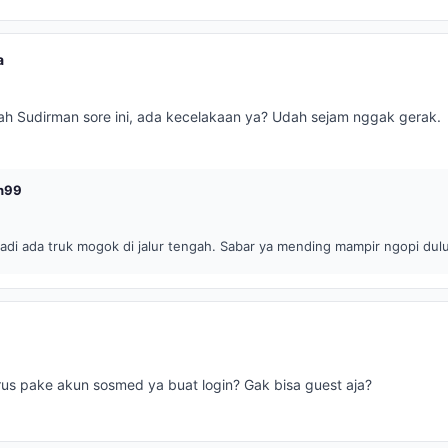
a
h Sudirman sore ini, ada kecelakaan ya? Udah sejam nggak gerak.
h99
tadi ada truk mogok di jalur tengah. Sabar ya mending mampir ngopi dulu
rus pake akun sosmed ya buat login? Gak bisa guest aja?