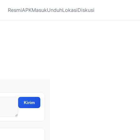
Resmi
APK
Masuk
Unduh
Lokasi
Diskusi
Kirim