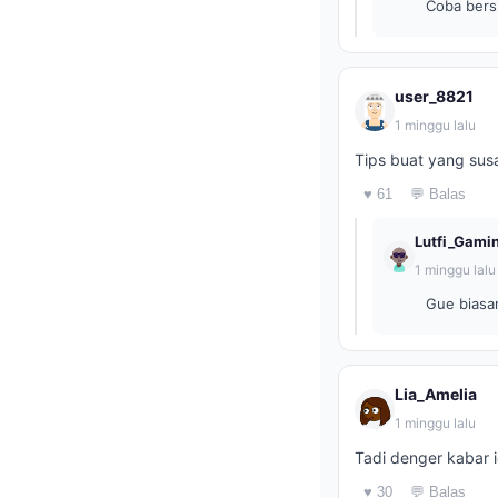
Coba bersi
user_8821
1 minggu lalu
Tips buat yang sus
♥ 61
💬 Balas
Lutfi_Gami
1 minggu lalu
Gue biasan
Lia_Amelia
1 minggu lalu
Tadi denger kabar 
♥ 30
💬 Balas