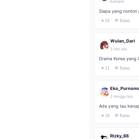
Kemarin
Siapa yang nonton 
♥ 52
💬 Balas
Wulan_Dari
3 hari lalu
Drama Korea yang l
♥ 21
💬 Balas
Eko_Purnom
2 minggu lalu
Ada yang tau kenapa
♥ 19
💬 Balas
Rizky_88