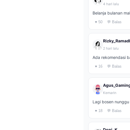
4 hari lalu
Belanja bulanan ma
♥ 50
💬 Balas
Rizky_Ramad
2 hari lalu
Ada rekomendasi ba
♥ 16
💬 Balas
Agus_Gamin
Kemarin
Lagi bosen nunggu 
♥ 18
💬 Balas
Doni_K