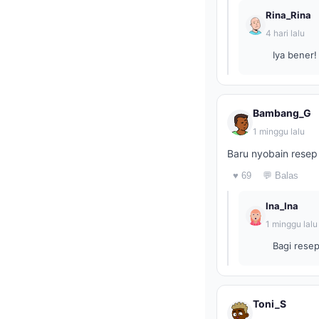
Rina_Rina
4 hari lalu
Iya bener!
Bambang_G
1 minggu lalu
Baru nyobain resep
♥ 69
💬 Balas
Ina_Ina
1 minggu lalu
Bagi rese
Toni_S