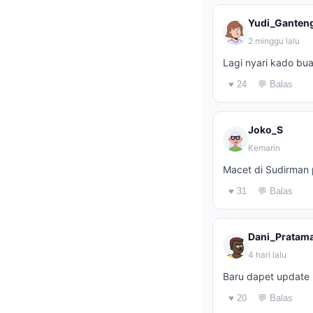
Yudi_Ganten
2 minggu lalu
Lagi nyari kado bua
♥ 24
💬 Balas
Joko_S
Kemarin
Macet di Sudirman p
♥ 31
💬 Balas
Dani_Pratam
4 hari lalu
Baru dapet update 
♥ 20
💬 Balas