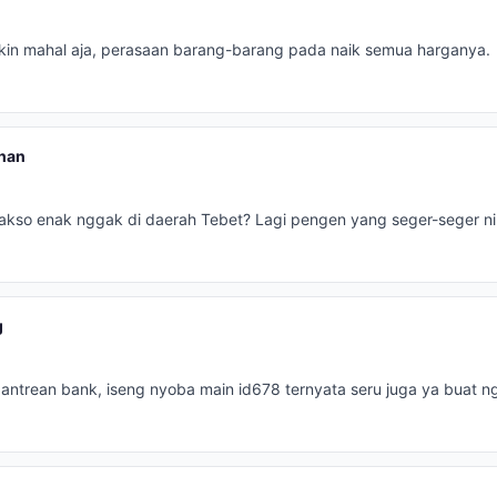
kin mahal aja, perasaan barang-barang pada naik semua harganya.
han
kso enak nggak di daerah Tebet? Lagi pengen yang seger-seger ni
g
antrean bank, iseng nyoba main id678 ternyata seru juga ya buat ng