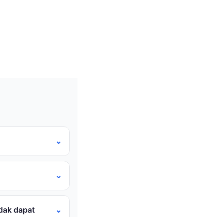
idak dapat