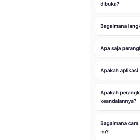
dibuka?
Bagaimana langk
Apa saja perangk
Apakah aplikasi
Apakah perangka
keandalannya?
Bagaimana cara 
ini?