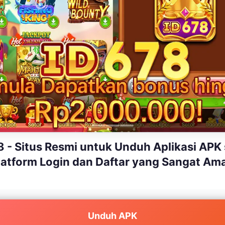
8 - Situs Resmi untuk Unduh Aplikasi APK 
latform Login dan Daftar yang Sangat Am
Unduh APK